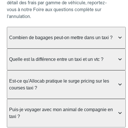
détail des frais par gamme de véhicule, reportez-
vous à notre Foire aux questions complète sur
l'annulation.
Combien de bagages peut-on mettre dans un taxi ?
La capacité dépend du véhicule taxi disponible : un
taxi berline accueille en général jusqu'à 3 bagages
Quelle est la différence entre un taxi et un vtc ?
de taille moyenne. Pour des bagages volumineux
ou nombreux, précisez-le dans le champ "Message
Le taxi est un service réglementé qui peut vous
au chauffeur" lors de la réservation. Le prix n'est
prendre en charge directement dans la rue, à une
Est-ce qu'Allocab pratique le surge pricing sur les
pas impacté par le nombre de bagages.
station ou sur réservation, avec un tarif au
courses taxi ?
compteur. Le VTC fonctionne uniquement sur
réservation et propose un prix fixe annoncé à
Non. Le tarif des taxis est encadré par la
l'avance. Chez Allocab, réservez facilement votre
réglementation préfectorale et suit un barème
Puis-je voyager avec mon animal de compagnie en
taxi.
officiel : il protège des hausses liées à la demande.
taxi ?
Chez Allocab, le prix estimé est affiché avant la