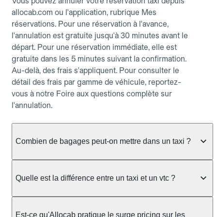
Vous pouvez annuler votre réservation taxi depuis
allocab.com ou l'application, rubrique Mes
réservations. Pour une réservation à l'avance,
l'annulation est gratuite jusqu'à 30 minutes avant le
départ. Pour une réservation immédiate, elle est
gratuite dans les 5 minutes suivant la confirmation.
Au-delà, des frais s'appliquent. Pour consulter le
détail des frais par gamme de véhicule, reportez-
vous à notre Foire aux questions complète sur
l'annulation.
Combien de bagages peut-on mettre dans un taxi ?
La capacité dépend du véhicule taxi disponible : un
taxi berline accueille en général jusqu'à 3 bagages
Quelle est la différence entre un taxi et un vtc ?
de taille moyenne. Pour des bagages volumineux
ou nombreux, précisez-le dans le champ "Message
Le taxi est un service réglementé qui peut vous
au chauffeur" lors de la réservation. Le prix n'est
prendre en charge directement dans la rue, à une
Est-ce qu'Allocab pratique le surge pricing sur les