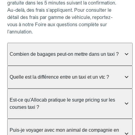
gratuite dans les 5 minutes suivant la confirmation.
Au-delà, des frais s'appliquent. Pour consulter le
détail des frais par gamme de véhicule, reportez-
vous à notre Foire aux questions complète sur
l'annulation.
Combien de bagages peut-on mettre dans un taxi ?
La capacité dépend du véhicule taxi disponible : un
taxi berline accueille en général jusqu'à 3 bagages
Quelle est la différence entre un taxi et un vtc ?
de taille moyenne. Pour des bagages volumineux
ou nombreux, précisez-le dans le champ "Message
Le taxi est un service réglementé qui peut vous
au chauffeur" lors de la réservation. Le prix n'est
prendre en charge directement dans la rue, à une
Est-ce qu'Allocab pratique le surge pricing sur les
pas impacté par le nombre de bagages.
station ou sur réservation, avec un tarif au
courses taxi ?
compteur. Le VTC fonctionne uniquement sur
réservation et propose un prix fixe annoncé à
Non. Le tarif des taxis est encadré par la
l'avance. Chez Allocab, réservez facilement votre
réglementation préfectorale et suit un barème
Puis-je voyager avec mon animal de compagnie en