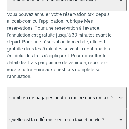
Vous pouvez annuler votre réservation taxi depuis
allocab.com ou l'application, rubrique Mes
réservations. Pour une réservation à l'avance,
l'annulation est gratuite jusqu'à 30 minutes avant le
départ. Pour une réservation immédiate, elle est
gratuite dans les 5 minutes suivant la confirmation.
Au-delà, des frais s'appliquent. Pour consulter le
détail des frais par gamme de véhicule, reportez-
vous à notre Foire aux questions complète sur
l'annulation.
Combien de bagages peut-on mettre dans un taxi ?
La capacité dépend du véhicule taxi disponible : un
taxi berline accueille en général jusqu'à 3 bagages
Quelle est la différence entre un taxi et un vtc ?
de taille moyenne. Pour des bagages volumineux