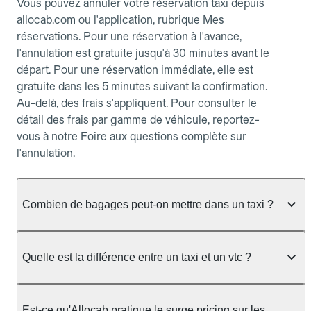
Vous pouvez annuler votre réservation taxi depuis
allocab.com ou l'application, rubrique Mes
réservations. Pour une réservation à l'avance,
l'annulation est gratuite jusqu'à 30 minutes avant le
départ. Pour une réservation immédiate, elle est
gratuite dans les 5 minutes suivant la confirmation.
Au-delà, des frais s'appliquent. Pour consulter le
détail des frais par gamme de véhicule, reportez-
vous à notre Foire aux questions complète sur
l'annulation.
Combien de bagages peut-on mettre dans un taxi ?
La capacité dépend du véhicule taxi disponible : un
taxi berline accueille en général jusqu'à 3 bagages
Quelle est la différence entre un taxi et un vtc ?
de taille moyenne. Pour des bagages volumineux
ou nombreux, précisez-le dans le champ "Message
Le taxi est un service réglementé qui peut vous
au chauffeur" lors de la réservation. Le prix n'est
prendre en charge directement dans la rue, à une
Est-ce qu'Allocab pratique le surge pricing sur les