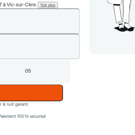
/7 à Vic-sur-Cère.
Voir plus
05
ur & nuit garanti
Paiement 100 % sécurisé