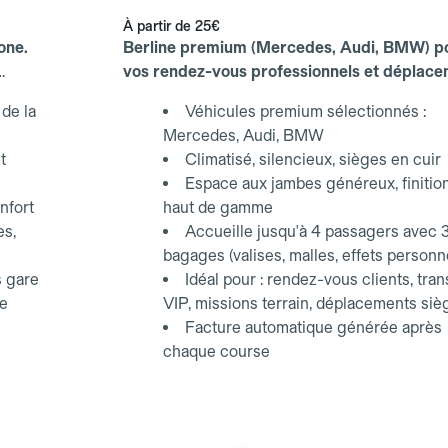
À partir de
25€
one.
Berline premium (Mercedes, Audi, BMW) p
vos rendez-vous professionnels et déplac
d'affaires.
de la
Véhicules premium sélectionnés :
Mercedes, Audi, BMW
t
Climatisé, silencieux, sièges en cuir
Espace aux jambes généreux, finitio
nfort
haut de gamme
es,
Accueille jusqu'à 4 passagers avec 
bagages (valises, malles, effets personn
s gare
Idéal pour : rendez-vous clients, tran
ce
VIP, missions terrain, déplacements siè
Facture automatique générée après
chaque course