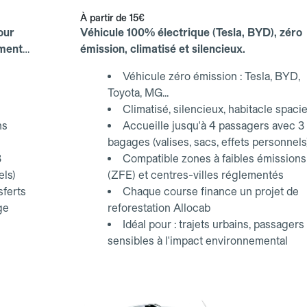
À partir de
15€
our
Véhicule 100% électrique (Tesla, BYD), zéro
ements
émission, climatisé et silencieux.
Véhicule zéro émission : Tesla, BYD,
Toyota, MG...
Climatisé, silencieux, habitacle spaci
ns
Accueille jusqu'à 4 passagers avec 3
bagages (valises, sacs, effets personnels
3
Compatible zones à faibles émissions
els)
(ZFE) et centres-villes réglementés
sferts
Chaque course finance un projet de
ge
reforestation Allocab
Idéal pour : trajets urbains, passagers
sensibles à l'impact environnemental