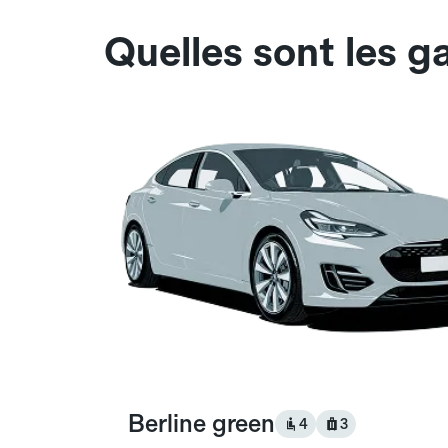
Quelles sont les g
Berline green
4
3