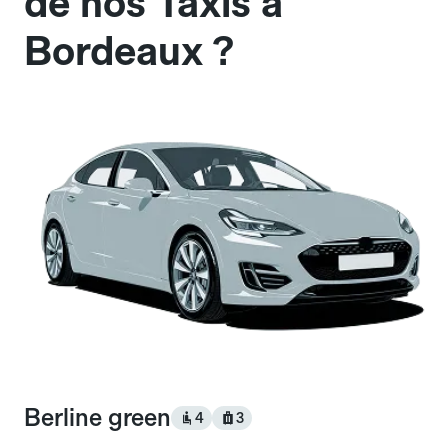
de nos Taxis à
Bordeaux ?
Berline green
4
3