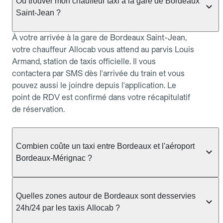
Où trouver mon chauffeur taxi à la gare de Bordeaux
Saint-Jean ?
À votre arrivée à la gare de Bordeaux Saint-Jean,
votre chauffeur Allocab vous attend au parvis Louis
Armand, station de taxis officielle. Il vous
contactera par SMS dès l'arrivée du train et vous
pouvez aussi le joindre depuis l'application. Le
point de RDV est confirmé dans votre récapitulatif
de réservation.
Combien coûte un taxi entre Bordeaux et l'aéroport
Bordeaux-Mérignac ?
Le trajet en taxi entre Bordeaux et l'aéroport
Bordeaux-Mérignac coûte généralement à partir
Quelles zones autour de Bordeaux sont desservies
de 26,5 €, pour une durée d'environ 20–30
24h/24 par les taxis Allocab ?
minutes. Le tarif est communiqué à la réservation