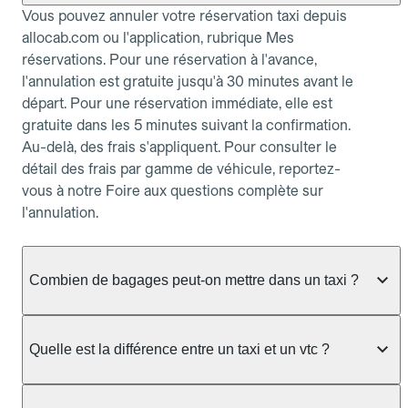
Vous pouvez annuler votre réservation taxi depuis
allocab.com ou l'application, rubrique Mes
réservations. Pour une réservation à l'avance,
l'annulation est gratuite jusqu'à 30 minutes avant le
départ. Pour une réservation immédiate, elle est
gratuite dans les 5 minutes suivant la confirmation.
Au-delà, des frais s'appliquent. Pour consulter le
détail des frais par gamme de véhicule, reportez-
vous à notre Foire aux questions complète sur
l'annulation.
Combien de bagages peut-on mettre dans un taxi ?
La capacité dépend du véhicule taxi disponible : un
taxi berline accueille en général jusqu'à 3 bagages
Quelle est la différence entre un taxi et un vtc ?
de taille moyenne. Pour des bagages volumineux
ou nombreux, précisez-le dans le champ "Message
Le taxi est un service réglementé qui peut vous