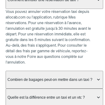
Vous pouvez annuler votre réservation taxi depuis
allocab.com ou l'application, rubrique Mes
réservations. Pour une réservation à l'avance,
l'annulation est gratuite jusqu'à 30 minutes avant le
départ. Pour une réservation immédiate, elle est
gratuite dans les 5 minutes suivant la confirmation.
Au-delà, des frais s'appliquent. Pour consulter le
détail des frais par gamme de véhicule, reportez-
vous à notre Foire aux questions complète sur
l'annulation.
Combien de bagages peut-on mettre dans un taxi ?
La capacité dépend du véhicule taxi disponible : un
taxi berline accueille en général jusqu'à 3 bagages
Quelle est la différence entre un taxi et un vtc ?
de taille moyenne. Pour des bagages volumineux