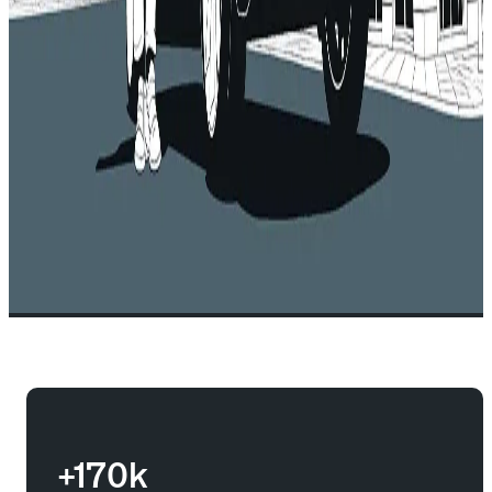
+170k