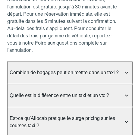
l'annulation est gratuite jusqu'à 30 minutes avant le
départ. Pour une réservation immédiate, elle est
gratuite dans les 5 minutes suivant la confirmation.
Au-delà, des frais s'appliquent. Pour consulter le
détail des frais par gamme de véhicule, reportez-
vous à notre Foire aux questions complète sur
l'annulation.
Combien de bagages peut-on mettre dans un taxi ?
La capacité dépend du véhicule taxi disponible : un
taxi berline accueille en général jusqu'à 3 bagages
Quelle est la différence entre un taxi et un vtc ?
de taille moyenne. Pour des bagages volumineux
ou nombreux, précisez-le dans le champ "Message
Le taxi est un service réglementé qui peut vous
au chauffeur" lors de la réservation. Le prix n'est
prendre en charge directement dans la rue, à une
Est-ce qu'Allocab pratique le surge pricing sur les
pas impacté par le nombre de bagages.
station ou sur réservation, avec un tarif au
courses taxi ?
compteur. Le VTC fonctionne uniquement sur