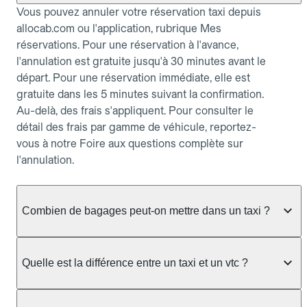
Vous pouvez annuler votre réservation taxi depuis
allocab.com ou l'application, rubrique Mes
réservations. Pour une réservation à l'avance,
l'annulation est gratuite jusqu'à 30 minutes avant le
départ. Pour une réservation immédiate, elle est
gratuite dans les 5 minutes suivant la confirmation.
Au-delà, des frais s'appliquent. Pour consulter le
détail des frais par gamme de véhicule, reportez-
vous à notre Foire aux questions complète sur
l'annulation.
Combien de bagages peut-on mettre dans un taxi ?
La capacité dépend du véhicule taxi disponible : un
taxi berline accueille en général jusqu'à 3 bagages
Quelle est la différence entre un taxi et un vtc ?
de taille moyenne. Pour des bagages volumineux
ou nombreux, précisez-le dans le champ "Message
Le taxi est un service réglementé qui peut vous