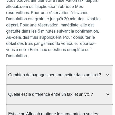
Vous pouvez annuler votre réservation taxi depuis
allocab.com ou l'application, rubrique Mes
réservations. Pour une réservation à l'avance,
l'annulation est gratuite jusqu'à 30 minutes avant le
départ. Pour une réservation immédiate, elle est
gratuite dans les 5 minutes suivant la confirmation.
Au-delà, des frais s'appliquent. Pour consulter le
détail des frais par gamme de véhicule, reportez-
vous à notre Foire aux questions complète sur
l'annulation.
Combien de bagages peut-on mettre dans un taxi ?
La capacité dépend du véhicule taxi disponible : un
taxi berline accueille en général jusqu'à 3 bagages
Quelle est la différence entre un taxi et un vtc ?
de taille moyenne. Pour des bagages volumineux
ou nombreux, précisez-le dans le champ "Message
Le taxi est un service réglementé qui peut vous
au chauffeur" lors de la réservation. Le prix n'est
prendre en charge directement dans la rue, à une
Est-ce qu'Allocab pratique le surge pricing sur les