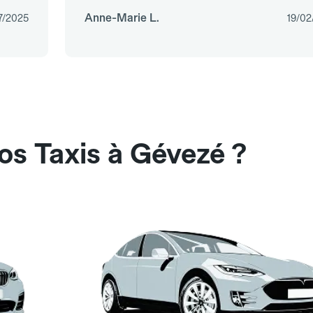
Anne-Marie L.
7/2025
19/02
os Taxis à Gévezé ?