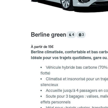
Berline green
4
3
À partir de
15€
Berline climatisée, confortable et bas carb
Idéale pour vos trajets quotidiens, gare ou
aéroport.
Véhicule hybride bas carbone (70% 
flotte)
Climatisé et insonorisé pour un traje
silencieux
Accueille jusqu'à 4 passagers en co
Soute pour 3 bagages : valises, mall
effets personnels
Idéal pour : trajets urbains, transfert