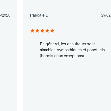
Pascale D.
5/2025
27/02
En général, les chauffeurs sont
aimables, sympathiques et ponctuels
(hormis deux exceptions).