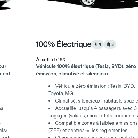
100% Électrique
4
3
À partir de
15€
our
Véhicule 100% électrique (Tesla, BYD), zéro
ements
émission, climatisé et silencieux.
Véhicule zéro émission : Tesla, BYD,
Toyota, MG...
Climatisé, silencieux, habitacle spaci
ns
Accueille jusqu'à 4 passagers avec 3
bagages (valises, sacs, effets personnels
3
Compatible zones à faibles émissions
els)
(ZFE) et centres-villes réglementés
sferts
Chaque course finance un projet de