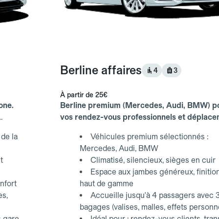
Berline affaires
4
3
À partir de
25€
one.
Berline premium (Mercedes, Audi, BMW) p
vos rendez-vous professionnels et déplac
d'affaires.
de la
Véhicules premium sélectionnés :
Mercedes, Audi, BMW
t
Climatisé, silencieux, sièges en cuir
Espace aux jambes généreux, finitio
nfort
haut de gamme
es,
Accueille jusqu'à 4 passagers avec 
bagages (valises, malles, effets personn
s gare
Idéal pour : rendez-vous clients, tran