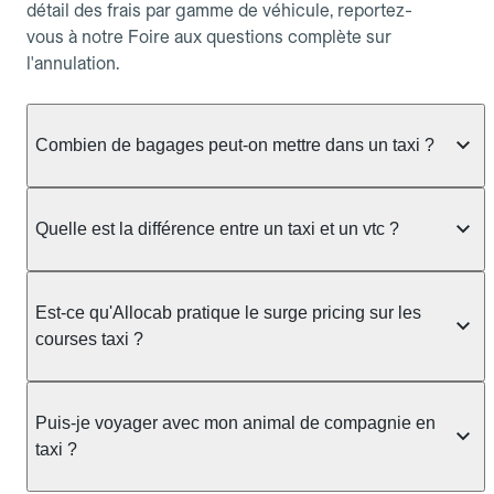
détail des frais par gamme de véhicule, reportez-
vous à notre Foire aux questions complète sur
l'annulation.
Combien de bagages peut-on mettre dans un taxi ?
La capacité dépend du véhicule taxi disponible : un
taxi berline accueille en général jusqu'à 3 bagages
Quelle est la différence entre un taxi et un vtc ?
de taille moyenne. Pour des bagages volumineux
ou nombreux, précisez-le dans le champ "Message
Le taxi est un service réglementé qui peut vous
au chauffeur" lors de la réservation. Le prix n'est
prendre en charge directement dans la rue, à une
Est-ce qu'Allocab pratique le surge pricing sur les
pas impacté par le nombre de bagages.
station ou sur réservation, avec un tarif au
courses taxi ?
compteur. Le VTC fonctionne uniquement sur
réservation et propose un prix fixe annoncé à
Non. Le tarif des taxis est encadré par la
l'avance. Chez Allocab, réservez facilement votre
réglementation préfectorale et suit un barème
Puis-je voyager avec mon animal de compagnie en
taxi.
officiel : il protège des hausses liées à la demande.
taxi ?
Chez Allocab, le prix estimé est affiché avant la