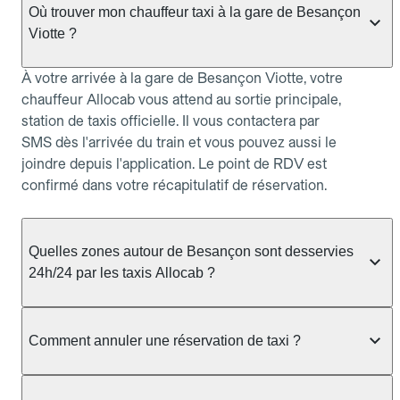
Où trouver mon chauffeur taxi à la gare de Besançon
Viotte ?
À votre arrivée à la gare de Besançon Viotte, votre
chauffeur Allocab vous attend au sortie principale,
station de taxis officielle. Il vous contactera par
SMS dès l'arrivée du train et vous pouvez aussi le
joindre depuis l'application. Le point de RDV est
confirmé dans votre récapitulatif de réservation.
Quelles zones autour de Besançon sont desservies
24h/24 par les taxis Allocab ?
Allocab assure le service de taxi 24h/24 à
Besançon et dans les communes voisines :
Comment annuler une réservation de taxi ?
Besançon, Morre, Montfaucon, Roche-lez-
Beaupré, Busy, Pin. Pour les courses entre 22h et
Vous pouvez annuler votre réservation taxi depuis