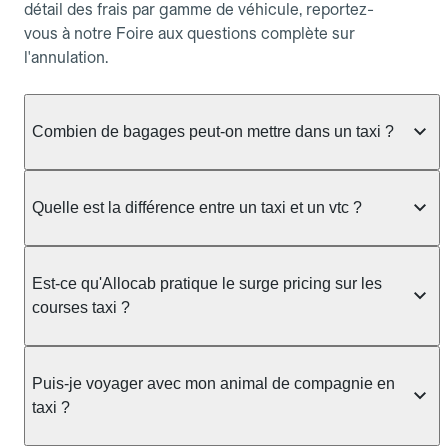
détail des frais par gamme de véhicule, reportez-
vous à notre Foire aux questions complète sur
l'annulation.
Combien de bagages peut-on mettre dans un taxi ?
La capacité dépend du véhicule taxi disponible : un
taxi berline accueille en général jusqu'à 3 bagages
Quelle est la différence entre un taxi et un vtc ?
de taille moyenne. Pour des bagages volumineux
ou nombreux, précisez-le dans le champ "Message
Le taxi est un service réglementé qui peut vous
au chauffeur" lors de la réservation. Le prix n'est
prendre en charge directement dans la rue, à une
Est-ce qu'Allocab pratique le surge pricing sur les
pas impacté par le nombre de bagages.
station ou sur réservation, avec un tarif au
courses taxi ?
compteur. Le VTC fonctionne uniquement sur
réservation et propose un prix fixe annoncé à
Non. Le tarif des taxis est encadré par la
l'avance. Chez Allocab, réservez facilement votre
réglementation préfectorale et suit un barème
Puis-je voyager avec mon animal de compagnie en
taxi.
officiel : il protège des hausses liées à la demande.
taxi ?
Chez Allocab, le prix estimé est affiché avant la