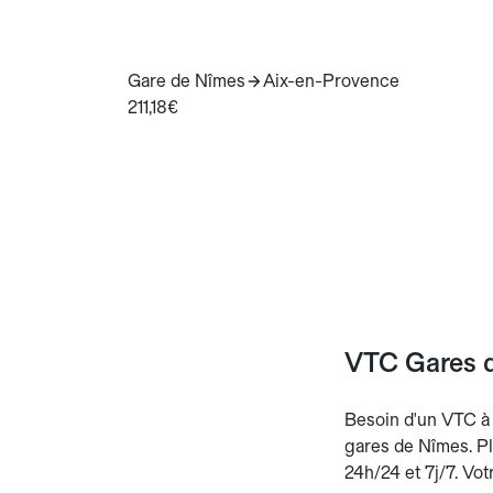
Gare de Nîmes
Aix-en-Provence
211,18€
VTC Gares d
Besoin d'un VTC à N
gares de Nîmes. Pla
24h/24 et 7j/7. Vot