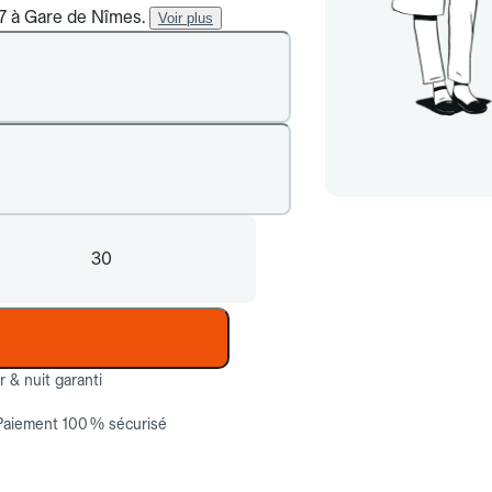
/7 à Gare de Nîmes.
Voir plus
30
ur & nuit garanti
Paiement 100 % sécurisé