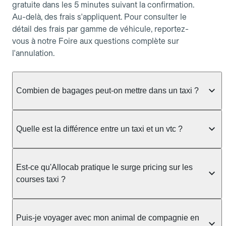
gratuite dans les 5 minutes suivant la confirmation.
Au-delà, des frais s'appliquent. Pour consulter le
détail des frais par gamme de véhicule, reportez-
vous à notre Foire aux questions complète sur
l'annulation.
Combien de bagages peut-on mettre dans un taxi ?
La capacité dépend du véhicule taxi disponible : un
taxi berline accueille en général jusqu'à 3 bagages
Quelle est la différence entre un taxi et un vtc ?
de taille moyenne. Pour des bagages volumineux
ou nombreux, précisez-le dans le champ "Message
Le taxi est un service réglementé qui peut vous
au chauffeur" lors de la réservation. Le prix n'est
prendre en charge directement dans la rue, à une
Est-ce qu'Allocab pratique le surge pricing sur les
pas impacté par le nombre de bagages.
station ou sur réservation, avec un tarif au
courses taxi ?
compteur. Le VTC fonctionne uniquement sur
réservation et propose un prix fixe annoncé à
Non. Le tarif des taxis est encadré par la
l'avance. Chez Allocab, réservez facilement votre
réglementation préfectorale et suit un barème
Puis-je voyager avec mon animal de compagnie en