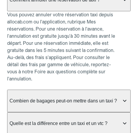
Vous pouvez annuler votre réservation taxi depuis
allocab.com ou l'application, rubrique Mes
réservations. Pour une réservation à l'avance,
l'annulation est gratuite jusqu'à 30 minutes avant le
départ. Pour une réservation immédiate, elle est
gratuite dans les 5 minutes suivant la confirmation.
Au-delà, des frais s'appliquent. Pour consulter le
détail des frais par gamme de véhicule, reportez-
vous à notre Foire aux questions complète sur
l'annulation.
Combien de bagages peut-on mettre dans un taxi ?
La capacité dépend du véhicule taxi disponible : un
taxi berline accueille en général jusqu'à 3 bagages
Quelle est la différence entre un taxi et un vtc ?
de taille moyenne. Pour des bagages volumineux