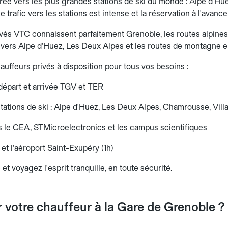
ntrée vers les plus grandes stations de ski du monde : Alpe d'H
le trafic vers les stations est intense et la réservation à l'avanc
vés VTC connaissent parfaitement Grenoble, les routes alpines et
s vers Alpe d'Huez, Les Deux Alpes et les routes de montagne e
auffeurs privés à disposition pour tous vos besoins :
départ et arrivée TGV et TER
stations de ski : Alpe d'Huez, Les Deux Alpes, Chamrousse, Vil
 le CEA, STMicroelectronics et les campus scientifiques
et l'aéroport Saint-Exupéry (1h)
 et voyagez l'esprit tranquille, en toute sécurité.
 votre chauffeur à la Gare de Grenoble ?