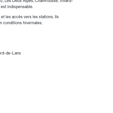
uez, Les Deux Alpes, Chamrousse, Villard-
e est indispensable.
 les accès vers les stations. Ils
n conditions hivernales.
lard-de-Lans