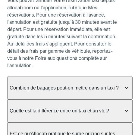
Vous pouvez annuler votre réservation taxi depuis
allocab.com ou l'application, rubrique Mes
réservations. Pour une réservation à l'avance,
l'annulation est gratuite jusqu'à 30 minutes avant le
départ. Pour une réservation immédiate, elle est
gratuite dans les 5 minutes suivant la confirmation.
Au-delà, des frais s'appliquent. Pour consulter le
détail des frais par gamme de véhicule, reportez-
vous à notre Foire aux questions complète sur
l'annulation.
Combien de bagages peut-on mettre dans un taxi ?
La capacité dépend du véhicule taxi disponible : un
taxi berline accueille en général jusqu'à 3 bagages
Quelle est la différence entre un taxi et un vtc ?
de taille moyenne. Pour des bagages volumineux
ou nombreux, précisez-le dans le champ "Message
Le taxi est un service réglementé qui peut vous
au chauffeur" lors de la réservation. Le prix n'est
prendre en charge directement dans la rue, à une
Est-ce qu'Allocab pratique le surge pricing sur les