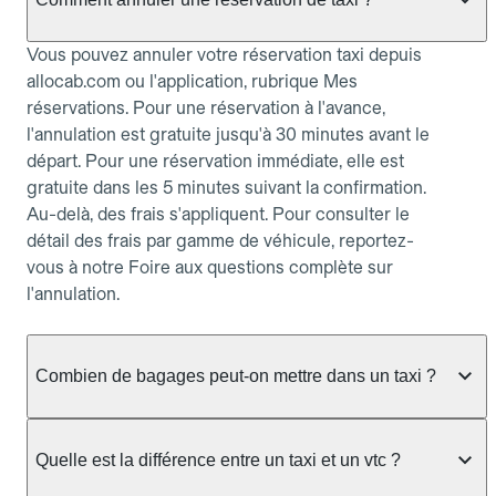
Vous pouvez annuler votre réservation taxi depuis
allocab.com ou l'application, rubrique Mes
réservations. Pour une réservation à l'avance,
l'annulation est gratuite jusqu'à 30 minutes avant le
départ. Pour une réservation immédiate, elle est
gratuite dans les 5 minutes suivant la confirmation.
Au-delà, des frais s'appliquent. Pour consulter le
détail des frais par gamme de véhicule, reportez-
vous à notre Foire aux questions complète sur
l'annulation.
Combien de bagages peut-on mettre dans un taxi ?
La capacité dépend du véhicule taxi disponible : un
taxi berline accueille en général jusqu'à 3 bagages
Quelle est la différence entre un taxi et un vtc ?
de taille moyenne. Pour des bagages volumineux