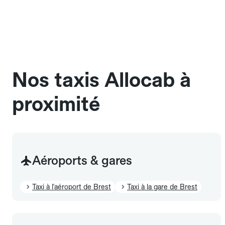
bord des taxis Allocab, à condition de voyager dans
une cage ou une caisse de transport adaptée.
Pensez à le signaler dans le champ "Message au
chauffeur". Les chiens d'assistance sont acceptés
sans cage ni frais supplémentaire, mais doivent
également être mentionnés à l'avance.
Nos taxis Allocab à
proximité
Aéroports & gares
Taxi à l'aéroport de Brest
Taxi à la gare de Brest