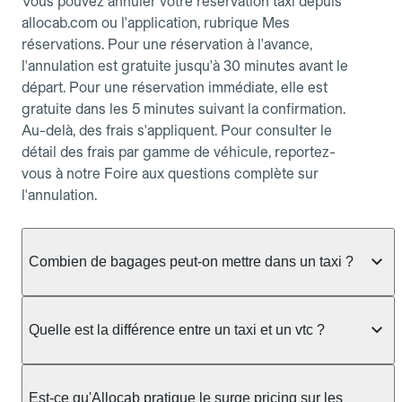
Vous pouvez annuler votre réservation taxi depuis
allocab.com ou l'application, rubrique Mes
réservations. Pour une réservation à l'avance,
l'annulation est gratuite jusqu'à 30 minutes avant le
départ. Pour une réservation immédiate, elle est
gratuite dans les 5 minutes suivant la confirmation.
Au-delà, des frais s'appliquent. Pour consulter le
détail des frais par gamme de véhicule, reportez-
vous à notre Foire aux questions complète sur
l'annulation.
Combien de bagages peut-on mettre dans un taxi ?
La capacité dépend du véhicule taxi disponible : un
taxi berline accueille en général jusqu'à 3 bagages
Quelle est la différence entre un taxi et un vtc ?
de taille moyenne. Pour des bagages volumineux
ou nombreux, précisez-le dans le champ "Message
Le taxi est un service réglementé qui peut vous
au chauffeur" lors de la réservation. Le prix n'est
prendre en charge directement dans la rue, à une
Est-ce qu'Allocab pratique le surge pricing sur les