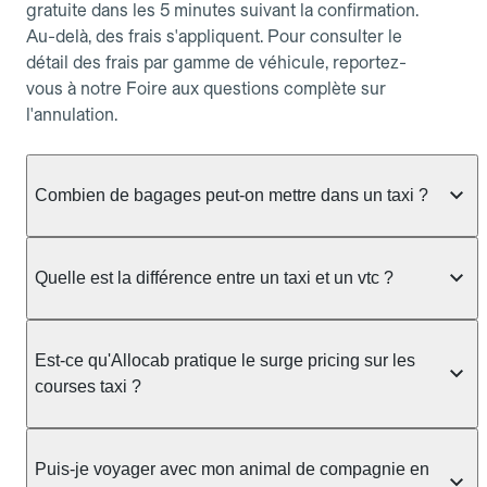
gratuite dans les 5 minutes suivant la confirmation.
Au-delà, des frais s'appliquent. Pour consulter le
détail des frais par gamme de véhicule, reportez-
vous à notre Foire aux questions complète sur
l'annulation.
Combien de bagages peut-on mettre dans un taxi ?
La capacité dépend du véhicule taxi disponible : un
taxi berline accueille en général jusqu'à 3 bagages
Quelle est la différence entre un taxi et un vtc ?
de taille moyenne. Pour des bagages volumineux
ou nombreux, précisez-le dans le champ "Message
Le taxi est un service réglementé qui peut vous
au chauffeur" lors de la réservation. Le prix n'est
prendre en charge directement dans la rue, à une
Est-ce qu'Allocab pratique le surge pricing sur les
pas impacté par le nombre de bagages.
station ou sur réservation, avec un tarif au
courses taxi ?
compteur. Le VTC fonctionne uniquement sur
réservation et propose un prix fixe annoncé à
Non. Le tarif des taxis est encadré par la
l'avance. Chez Allocab, réservez facilement votre
réglementation préfectorale et suit un barème
Puis-je voyager avec mon animal de compagnie en