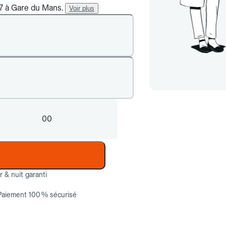
/7 à Gare du Mans.
Voir plus
00
ur & nuit garanti
Paiement 100 % sécurisé