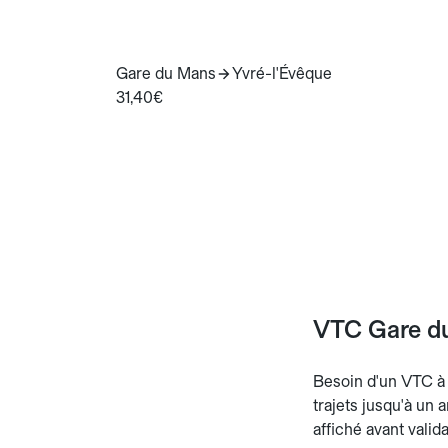
Gare du Mans
Yvré-l'Évêque
31,40€
VTC Gare du
Besoin d'un VTC à l
trajets jusqu'à un 
affiché avant valid