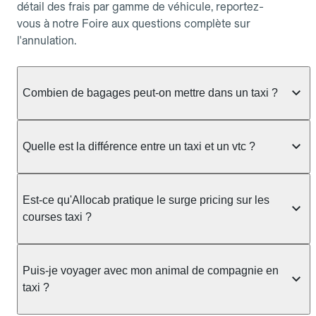
détail des frais par gamme de véhicule, reportez-
vous à notre Foire aux questions complète sur
l'annulation.
Combien de bagages peut-on mettre dans un taxi ?
La capacité dépend du véhicule taxi disponible : un
taxi berline accueille en général jusqu'à 3 bagages
Quelle est la différence entre un taxi et un vtc ?
de taille moyenne. Pour des bagages volumineux
ou nombreux, précisez-le dans le champ "Message
Le taxi est un service réglementé qui peut vous
au chauffeur" lors de la réservation. Le prix n'est
prendre en charge directement dans la rue, à une
Est-ce qu'Allocab pratique le surge pricing sur les
pas impacté par le nombre de bagages.
station ou sur réservation, avec un tarif au
courses taxi ?
compteur. Le VTC fonctionne uniquement sur
réservation et propose un prix fixe annoncé à
Non. Le tarif des taxis est encadré par la
l'avance. Chez Allocab, réservez facilement votre
réglementation préfectorale et suit un barème
Puis-je voyager avec mon animal de compagnie en
taxi.
officiel : il protège des hausses liées à la demande.
taxi ?
Chez Allocab, le prix estimé est affiché avant la