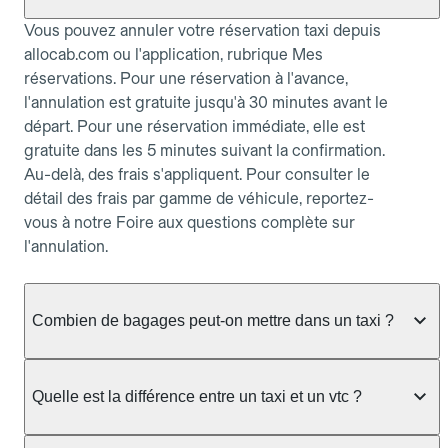
Vous pouvez annuler votre réservation taxi depuis
allocab.com ou l'application, rubrique Mes
réservations. Pour une réservation à l'avance,
l'annulation est gratuite jusqu'à 30 minutes avant le
départ. Pour une réservation immédiate, elle est
gratuite dans les 5 minutes suivant la confirmation.
Au-delà, des frais s'appliquent. Pour consulter le
détail des frais par gamme de véhicule, reportez-
vous à notre Foire aux questions complète sur
l'annulation.
Combien de bagages peut-on mettre dans un taxi ?
La capacité dépend du véhicule taxi disponible : un
taxi berline accueille en général jusqu'à 3 bagages
Quelle est la différence entre un taxi et un vtc ?
de taille moyenne. Pour des bagages volumineux
ou nombreux, précisez-le dans le champ "Message
Le taxi est un service réglementé qui peut vous