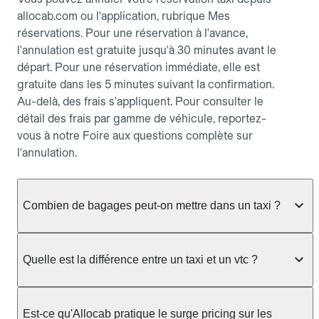
allocab.com ou l'application, rubrique Mes
réservations. Pour une réservation à l'avance,
l'annulation est gratuite jusqu'à 30 minutes avant le
départ. Pour une réservation immédiate, elle est
gratuite dans les 5 minutes suivant la confirmation.
Au-delà, des frais s'appliquent. Pour consulter le
détail des frais par gamme de véhicule, reportez-
vous à notre Foire aux questions complète sur
l'annulation.
Combien de bagages peut-on mettre dans un taxi ?
La capacité dépend du véhicule taxi disponible : un
taxi berline accueille en général jusqu'à 3 bagages
Quelle est la différence entre un taxi et un vtc ?
de taille moyenne. Pour des bagages volumineux
ou nombreux, précisez-le dans le champ "Message
Le taxi est un service réglementé qui peut vous
au chauffeur" lors de la réservation. Le prix n'est
prendre en charge directement dans la rue, à une
Est-ce qu'Allocab pratique le surge pricing sur les