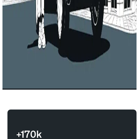
+170k