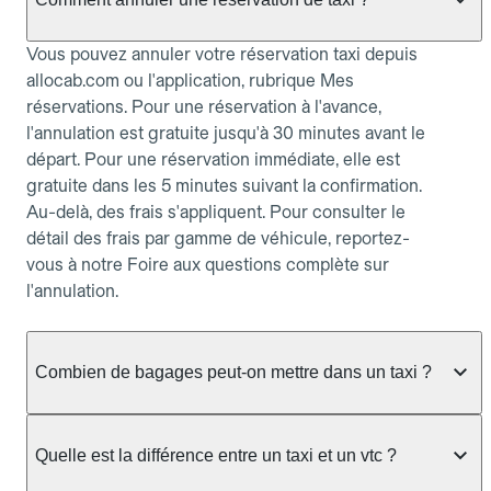
Vous pouvez annuler votre réservation taxi depuis
allocab.com ou l'application, rubrique Mes
réservations. Pour une réservation à l'avance,
l'annulation est gratuite jusqu'à 30 minutes avant le
départ. Pour une réservation immédiate, elle est
gratuite dans les 5 minutes suivant la confirmation.
Au-delà, des frais s'appliquent. Pour consulter le
détail des frais par gamme de véhicule, reportez-
vous à notre Foire aux questions complète sur
l'annulation.
Combien de bagages peut-on mettre dans un taxi ?
La capacité dépend du véhicule taxi disponible : un
taxi berline accueille en général jusqu'à 3 bagages
Quelle est la différence entre un taxi et un vtc ?
de taille moyenne. Pour des bagages volumineux