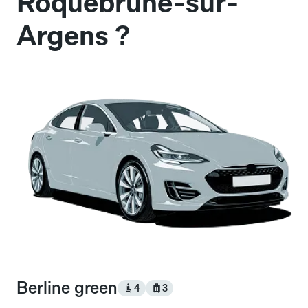
Roquebrune-sur-
Argens ?
Berline green
4
3