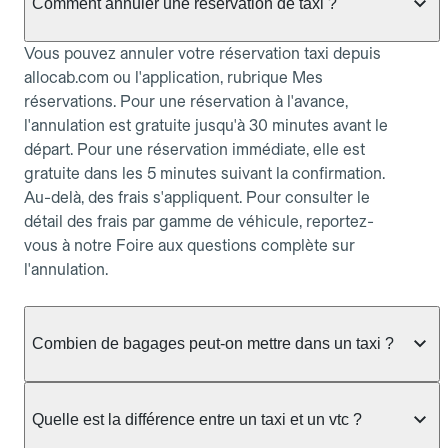
Comment annuler une réservation de taxi ?
Vous pouvez annuler votre réservation taxi depuis
allocab.com ou l'application, rubrique Mes
réservations. Pour une réservation à l'avance,
l'annulation est gratuite jusqu'à 30 minutes avant le
départ. Pour une réservation immédiate, elle est
gratuite dans les 5 minutes suivant la confirmation.
Au-delà, des frais s'appliquent. Pour consulter le
détail des frais par gamme de véhicule, reportez-
vous à notre Foire aux questions complète sur
l'annulation.
Combien de bagages peut-on mettre dans un taxi ?
La capacité dépend du véhicule taxi disponible : un
taxi berline accueille en général jusqu'à 3 bagages
Quelle est la différence entre un taxi et un vtc ?
de taille moyenne. Pour des bagages volumineux