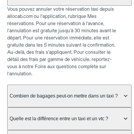
Vous pouvez annuler votre réservation taxi depuis
allocab.com ou l'application, rubrique Mes
réservations. Pour une réservation à l'avance,
l'annulation est gratuite jusqu'à 30 minutes avant le
départ. Pour une réservation immédiate, elle est
gratuite dans les 5 minutes suivant la confirmation.
Au-delà, des frais s'appliquent. Pour consulter le
détail des frais par gamme de véhicule, reportez-
vous à notre Foire aux questions complète sur
l'annulation.
Combien de bagages peut-on mettre dans un taxi ?
La capacité dépend du véhicule taxi disponible : un
taxi berline accueille en général jusqu'à 3 bagages
Quelle est la différence entre un taxi et un vtc ?
de taille moyenne. Pour des bagages volumineux
ou nombreux, précisez-le dans le champ "Message
Le taxi est un service réglementé qui peut vous