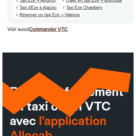
Taxi Èze → Avignon
Trajet en taxi Èze → Grenoble
Taxi d'Èze à Ajaccio
Taxi Èze Chambéry
Réserver un taxi Èze → Valence
Voir aussi
Commander VTC
Réservez facilement
un taxi ou un VTC
avec
l’application
Allocab