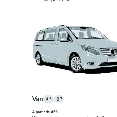
Van
6
7
À partir de
45€