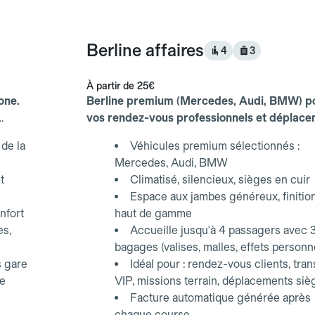
Berline affaires
4
3
À partir de
25€
one.
Berline premium (Mercedes, Audi, BMW) p
vos rendez-vous professionnels et déplac
d'affaires.
de la
Véhicules premium sélectionnés :
Mercedes, Audi, BMW
t
Climatisé, silencieux, sièges en cuir
Espace aux jambes généreux, finitio
nfort
haut de gamme
es,
Accueille jusqu'à 4 passagers avec 
bagages (valises, malles, effets personn
s gare
Idéal pour : rendez-vous clients, tran
ce
VIP, missions terrain, déplacements siè
Facture automatique générée après
chaque course