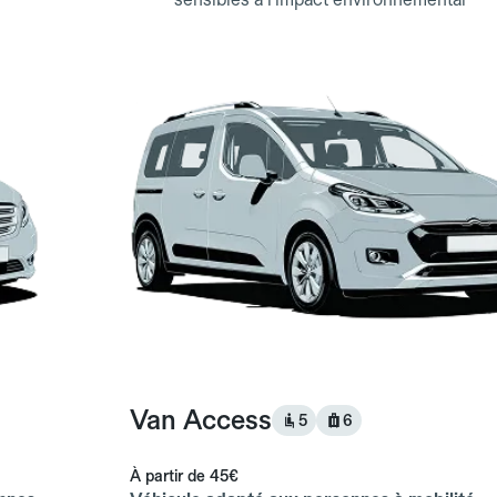
Van Access
5
6
À partir de
45€