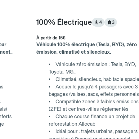
100% Électrique
4
3
À partir de
15€
our
Véhicule 100% électrique (Tesla, BYD), zéro
ements
émission, climatisé et silencieux.
Véhicule zéro émission : Tesla, BYD,
Toyota, MG...
Climatisé, silencieux, habitacle spaci
ns
Accueille jusqu'à 4 passagers avec 3
bagages (valises, sacs, effets personnels
3
Compatible zones à faibles émissions
els)
(ZFE) et centres-villes réglementés
sferts
Chaque course finance un projet de
ge
reforestation Allocab
Idéal pour : trajets urbains, passagers
sensibles à l'impact environnemental