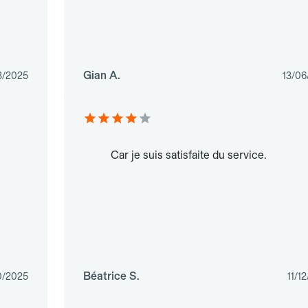
Gian A.
3/2025
13/06
Car je suis satisfaite du service.
Béatrice S.
0/2025
11/1