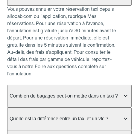
Vous pouvez annuler votre réservation taxi depuis
allocab.com ou l'application, rubrique Mes
réservations. Pour une réservation à l'avance,
l'annulation est gratuite jusqu'à 30 minutes avant le
départ. Pour une réservation immédiate, elle est
gratuite dans les 5 minutes suivant la confirmation.
Au-delà, des frais s'appliquent. Pour consulter le
détail des frais par gamme de véhicule, reportez-
vous à notre Foire aux questions complète sur
l'annulation.
Combien de bagages peut-on mettre dans un taxi ?
La capacité dépend du véhicule taxi disponible : un
taxi berline accueille en général jusqu'à 3 bagages
Quelle est la différence entre un taxi et un vtc ?
de taille moyenne. Pour des bagages volumineux
ou nombreux, précisez-le dans le champ "Message
Le taxi est un service réglementé qui peut vous