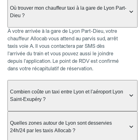
Où trouver mon chauffeur taxi à la gare de Lyon Part-
Dieu ?
À votre arrivée à la gare de Lyon Part-Dieu, votre
chauffeur Allocab vous attend au parvis sud, arrêt
taxis voie A. Il vous contactera par SMS dès
l'arrivée du train et vous pouvez aussi le joindre
depuis l'application. Le point de RDV est confirmé
dans votre récapitulatif de réservation.
Combien coûte un taxi entre Lyon et l'aéroport Lyon
Saint-Exupéry ?
Le trajet en taxi entre Lyon et l'aéroport Lyon Saint-
Exupéry coûte généralement à partir de 50 €, pour
Quelles zones autour de Lyon sont desservies
une durée d'environ 30–45 minutes. Le tarif est
24h/24 par les taxis Allocab ?
communiqué à la réservation sur Allocab, sans