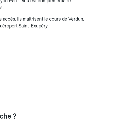
e Lyon Part-Dieu est complémentaire —
s.
 accès. Ils maîtrisent le cours de Verdun,
l'aéroport Saint-Exupéry.
ache ?