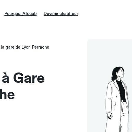
Pourquoi Allocab
Devenir chauffeur
i la gare de Lyon Perrache
e à Gare
che