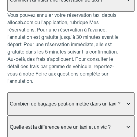
Vous pouvez annuler votre réservation taxi depuis
allocab.com ou l'application, rubrique Mes
réservations. Pour une réservation à l'avance,
l'annulation est gratuite jusqu'à 30 minutes avant le
départ. Pour une réservation immédiate, elle est
gratuite dans les 5 minutes suivant la confirmation.
Au-delà, des frais s'appliquent. Pour consulter le
détail des frais par gamme de véhicule, reportez-
vous à notre Foire aux questions complète sur
l'annulation.
Combien de bagages peut-on mettre dans un taxi ?
La capacité dépend du véhicule taxi disponible : un
taxi berline accueille en général jusqu'à 3 bagages
Quelle est la différence entre un taxi et un vtc ?
de taille moyenne. Pour des bagages volumineux