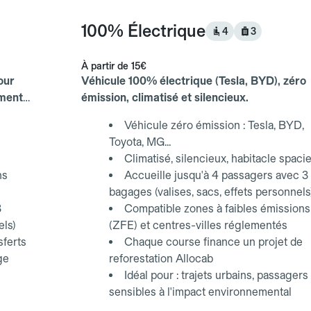
100% Électrique
4
3
À partir de
15€
our
Véhicule 100% électrique (Tesla, BYD), zéro
ements
émission, climatisé et silencieux.
Véhicule zéro émission : Tesla, BYD,
Toyota, MG...
Climatisé, silencieux, habitacle spaci
ns
Accueille jusqu'à 4 passagers avec 3
bagages (valises, sacs, effets personnels
3
Compatible zones à faibles émissions
els)
(ZFE) et centres-villes réglementés
sferts
Chaque course finance un projet de
ge
reforestation Allocab
Idéal pour : trajets urbains, passagers
sensibles à l'impact environnemental