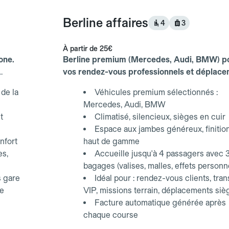
Berline affaires
4
3
À partir de
25€
one.
Berline premium (Mercedes, Audi, BMW) p
vos rendez-vous professionnels et déplac
d'affaires.
de la
Véhicules premium sélectionnés :
Mercedes, Audi, BMW
t
Climatisé, silencieux, sièges en cuir
Espace aux jambes généreux, finitio
nfort
haut de gamme
es,
Accueille jusqu'à 4 passagers avec 
bagages (valises, malles, effets personn
s gare
Idéal pour : rendez-vous clients, tran
ce
VIP, missions terrain, déplacements siè
Facture automatique générée après
chaque course