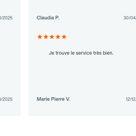
Claudia P.
1/2025
30/04
Je trouve le service très bien.
Marie Pierre V.
3/2025
12/1