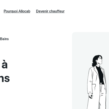
Pourquoi Allocab
Devenir chauffeur
-Bains
 à
ns