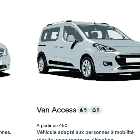
Van Access
5
6
À partir de
45€
nnes.
Véhicule adapté aux personnes à mobilité
réduite, avec rampe ou élévateur.