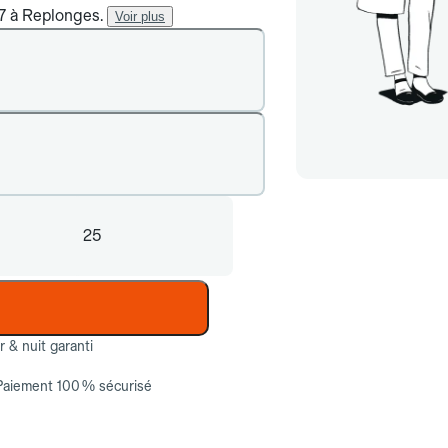
/7 à Replonges.
Voir plus
25
ur & nuit garanti
Paiement 100 % sécurisé