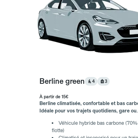
Berline green
4
3
À partir de
15€
Berline climatisée, confortable et bas carb
Idéale pour vos trajets quotidiens, gare ou
aéroport.
Véhicule hybride bas carbone (70% 
flotte)
Climatisé et insonorisé pour un traje