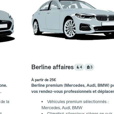
Berline affaires
4
3
À partir de
25€
one.
Berline premium (Mercedes, Audi, BMW) p
vos rendez-vous professionnels et déplac
d'affaires.
de la
Véhicules premium sélectionnés :
Mercedes, Audi, BMW
t
Climatisé, silencieux, sièges en cuir