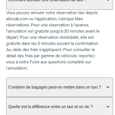
Vous pouvez annuler votre réservation taxi depuis
allocab.com ou l'application, rubrique Mes
réservations. Pour une réservation à l'avance,
l'annulation est gratuite jusqu'à 30 minutes avant le
départ. Pour une réservation immédiate, elle est
gratuite dans les 5 minutes suivant la confirmation.
Au-delà, des frais s'appliquent. Pour consulter le
détail des frais par gamme de véhicule, reportez-
vous à notre Foire aux questions complète sur
l'annulation.
Combien de bagages peut-on mettre dans un taxi ?
La capacité dépend du véhicule taxi disponible : un
taxi berline accueille en général jusqu'à 3 bagages
Quelle est la différence entre un taxi et un vtc ?
de taille moyenne. Pour des bagages volumineux