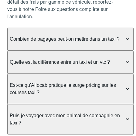
détail des frais par gamme de véhicule, reportez-
vous à notre Foire aux questions complète sur
l'annulation.
Combien de bagages peut-on mettre dans un taxi ?
La capacité dépend du véhicule taxi disponible : un
taxi berline accueille en général jusqu'à 3 bagages
Quelle est la différence entre un taxi et un vtc ?
de taille moyenne. Pour des bagages volumineux
ou nombreux, précisez-le dans le champ "Message
Le taxi est un service réglementé qui peut vous
au chauffeur" lors de la réservation. Le prix n'est
prendre en charge directement dans la rue, à une
Est-ce qu'Allocab pratique le surge pricing sur les
pas impacté par le nombre de bagages.
station ou sur réservation, avec un tarif au
courses taxi ?
compteur. Le VTC fonctionne uniquement sur
réservation et propose un prix fixe annoncé à
Non. Le tarif des taxis est encadré par la
l'avance. Chez Allocab, réservez facilement votre
réglementation préfectorale et suit un barème
Puis-je voyager avec mon animal de compagnie en
taxi.
officiel : il protège des hausses liées à la demande.
taxi ?
Chez Allocab, le prix estimé est affiché avant la