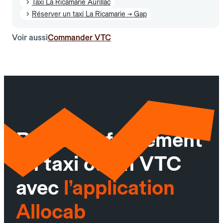
Taxi La Ricamarie Aurillac
Réserver un taxi La Ricamarie → Gap
Voir aussi
Commander VTC
Réservez facilement
un taxi ou un VTC
avec
l’application
Allocab