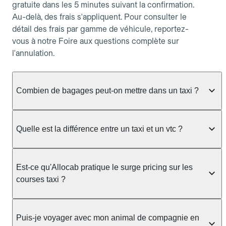
gratuite dans les 5 minutes suivant la confirmation.
Au-delà, des frais s'appliquent. Pour consulter le
détail des frais par gamme de véhicule, reportez-
vous à notre Foire aux questions complète sur
l'annulation.
Combien de bagages peut-on mettre dans un taxi ?
La capacité dépend du véhicule taxi disponible : un
taxi berline accueille en général jusqu'à 3 bagages
Quelle est la différence entre un taxi et un vtc ?
de taille moyenne. Pour des bagages volumineux
ou nombreux, précisez-le dans le champ "Message
Le taxi est un service réglementé qui peut vous
au chauffeur" lors de la réservation. Le prix n'est
prendre en charge directement dans la rue, à une
Est-ce qu'Allocab pratique le surge pricing sur les
pas impacté par le nombre de bagages.
station ou sur réservation, avec un tarif au
courses taxi ?
compteur. Le VTC fonctionne uniquement sur
réservation et propose un prix fixe annoncé à
Non. Le tarif des taxis est encadré par la
l'avance. Chez Allocab, réservez facilement votre
réglementation préfectorale et suit un barème
Puis-je voyager avec mon animal de compagnie en