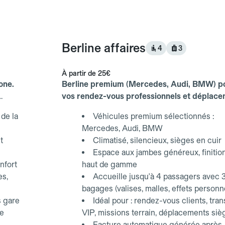
Berline affaires
4
3
À partir de
25€
one.
Berline premium (Mercedes, Audi, BMW) p
vos rendez-vous professionnels et déplac
d'affaires.
de la
Véhicules premium sélectionnés :
Mercedes, Audi, BMW
t
Climatisé, silencieux, sièges en cuir
Espace aux jambes généreux, finitio
nfort
haut de gamme
es,
Accueille jusqu'à 4 passagers avec 
bagages (valises, malles, effets personn
s gare
Idéal pour : rendez-vous clients, tran
ce
VIP, missions terrain, déplacements siè
Facture automatique générée après