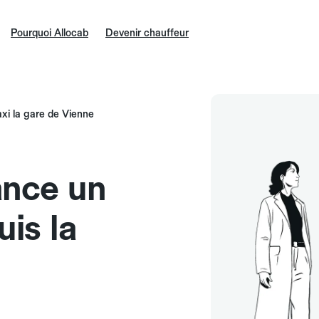
Pourquoi Allocab
Devenir chauffeur
axi la gare de Vienne
ance un
uis la