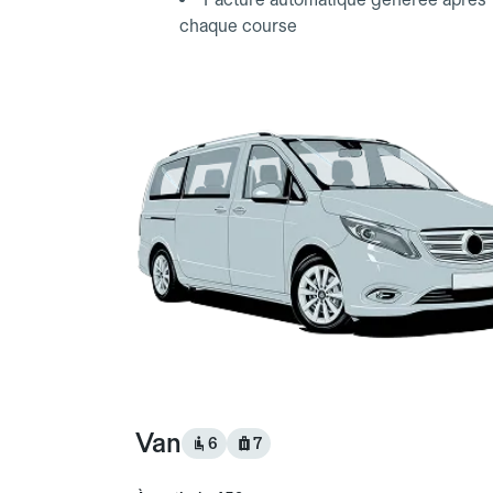
chaque course
Van
6
7