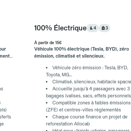
100% Électrique
4
3
À partir de
15€
our
Véhicule 100% électrique (Tesla, BYD), zéro
ements
émission, climatisé et silencieux.
Véhicule zéro émission : Tesla, BYD,
Toyota, MG...
Climatisé, silencieux, habitacle spaci
ns
Accueille jusqu'à 4 passagers avec 3
bagages (valises, sacs, effets personnels
3
Compatible zones à faibles émissions
els)
(ZFE) et centres-villes réglementés
sferts
Chaque course finance un projet de
ge
reforestation Allocab
Idéal pour : trajets urbains, passagers