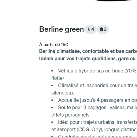
Berline green
4
3
À partir de
15€
Berline climatisée, confortable et bas carb
Idéale pour vos trajets quotidiens, gare ou
aéroport.
Véhicule hybride bas carbone (70% 
flotte)
Climatisé et insonorisé pour un traje
silencieux
Accueille jusqu'à 4 passagers en co
Soute pour 3 bagages : valises, mall
effets personnels
Idéal pour : trajets urbains, transfert
et aéroport (CDG, Orly), longue distan
Conduite souple, intérieur soigné