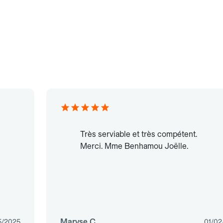
Très serviable et très compétent.
Merci. Mme Benhamou Joëlle.
Maryse C.
5/2025
01/02