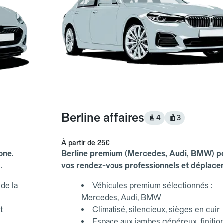
Berline affaires
4
3
À partir de
25€
one.
Berline premium (Mercedes, Audi, BMW) p
vos rendez-vous professionnels et déplac
d'affaires.
de la
Véhicules premium sélectionnés :
Mercedes, Audi, BMW
t
Climatisé, silencieux, sièges en cuir
Espace aux jambes généreux, finitio