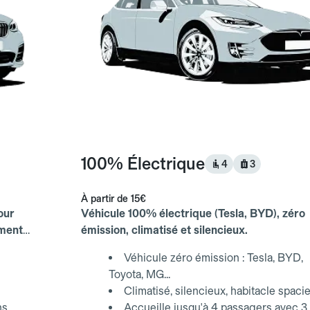
100% Électrique
4
3
À partir de
15€
our
Véhicule 100% électrique (Tesla, BYD), zéro
ements
émission, climatisé et silencieux.
Véhicule zéro émission : Tesla, BYD,
Toyota, MG...
Climatisé, silencieux, habitacle spaci
ns
Accueille jusqu'à 4 passagers avec 3