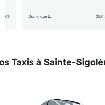
Dominique L.
2/2026
20/01
os Taxis à Sainte-Sigolè