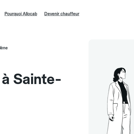
Pourquoi Allocab
Devenir chauffeur
lène
 à Sainte-