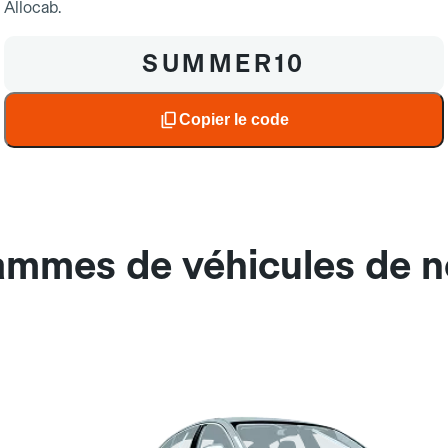
Allocab.
SUMMER10
Benoit D.
09/2025
19/0
Copier le code
ammes de véhicules de n