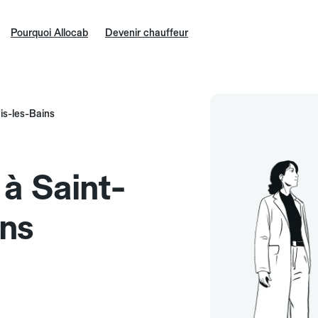
Pourquoi Allocab
Devenir chauffeur
is-les-Bains
 à Saint-
ins