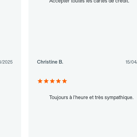
Accepter toutes les cartes de crédit.
Christine B.
3/2025
15/04
Toujours à l'heure et très sympathique.