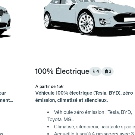
100% Électrique
4
3
À partir de
15€
our
Véhicule 100% électrique (Tesla, BYD), zéro
ements
émission, climatisé et silencieux.
Véhicule zéro émission : Tesla, BYD,
Toyota, MG...
Climatisé, silencieux, habitacle spaci
ns
Accueille jusqu'à 4 passagers avec 3