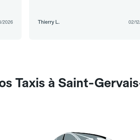
Thierry L.
3/2026
02/12
os Taxis à Saint-Gervais