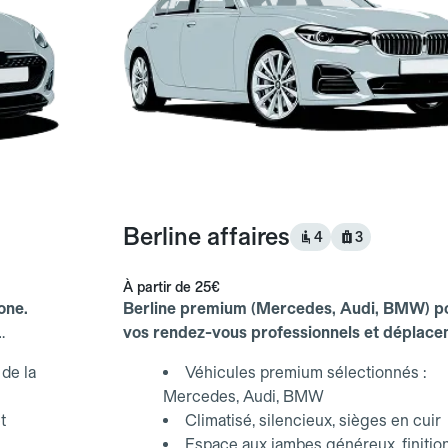
Berline affaires
4
3
À partir de
25€
one.
Berline premium (Mercedes, Audi, BMW) p
vos rendez-vous professionnels et déplac
d'affaires.
de la
Véhicules premium sélectionnés :
Mercedes, Audi, BMW
t
Climatisé, silencieux, sièges en cuir
Espace aux jambes généreux, finitio