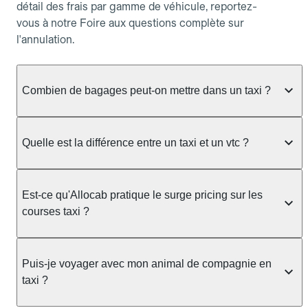
détail des frais par gamme de véhicule, reportez-
vous à notre Foire aux questions complète sur
l'annulation.
Combien de bagages peut-on mettre dans un taxi ?
La capacité dépend du véhicule taxi disponible : un
taxi berline accueille en général jusqu'à 3 bagages
Quelle est la différence entre un taxi et un vtc ?
de taille moyenne. Pour des bagages volumineux
ou nombreux, précisez-le dans le champ "Message
Le taxi est un service réglementé qui peut vous
au chauffeur" lors de la réservation. Le prix n'est
prendre en charge directement dans la rue, à une
Est-ce qu'Allocab pratique le surge pricing sur les
pas impacté par le nombre de bagages.
station ou sur réservation, avec un tarif au
courses taxi ?
compteur. Le VTC fonctionne uniquement sur
réservation et propose un prix fixe annoncé à
Non. Le tarif des taxis est encadré par la
l'avance. Chez Allocab, réservez facilement votre
réglementation préfectorale et suit un barème
Puis-je voyager avec mon animal de compagnie en
taxi.
officiel : il protège des hausses liées à la demande.
taxi ?
Chez Allocab, le prix estimé est affiché avant la