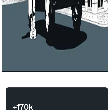
+170k