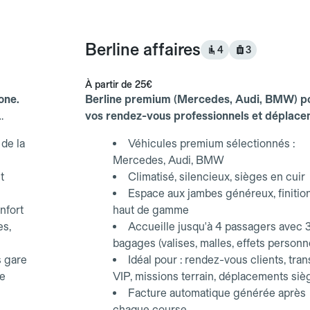
Berline affaires
4
3
À partir de
25€
one.
Berline premium (Mercedes, Audi, BMW) p
vos rendez-vous professionnels et déplac
d'affaires.
de la
Véhicules premium sélectionnés :
Mercedes, Audi, BMW
t
Climatisé, silencieux, sièges en cuir
Espace aux jambes généreux, finitio
nfort
haut de gamme
es,
Accueille jusqu'à 4 passagers avec 
bagages (valises, malles, effets personn
s gare
Idéal pour : rendez-vous clients, tran
ce
VIP, missions terrain, déplacements siè
Facture automatique générée après
chaque course