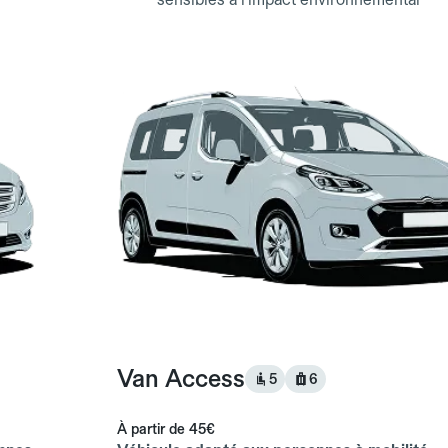
Van Access
5
6
À partir de
45€