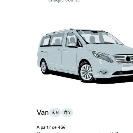
Van
6
7
À partir de
45€