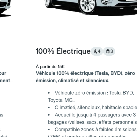
100% Électrique
4
3
À partir de
15€
our
Véhicule 100% électrique (Tesla, BYD), zéro
ements
émission, climatisé et silencieux.
Véhicule zéro émission : Tesla, BYD,
Toyota, MG...
Climatisé, silencieux, habitacle spaci
ns
Accueille jusqu'à 4 passagers avec 3
bagages (valises, sacs, effets personnels
3
Compatible zones à faibles émissions
els)
(ZFE) et centres-villes réglementés