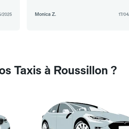
Monica Z.
5/2025
17/04
s Taxis à Roussillon ?