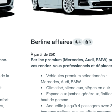
Berline affaires
4
3
À partir de
25€
one.
Berline premium (Mercedes, Audi, BMW) p
vos rendez-vous professionnels et déplac
d'affaires.
de la
Véhicules premium sélectionnés :
Mercedes, Audi, BMW
t
Climatisé, silencieux, sièges en cuir
Espace aux jambes généreux, finitio
nfort
haut de gamme
es,
Accueille jusqu'à 4 passagers avec 
bagages (valises, malles, effets personn