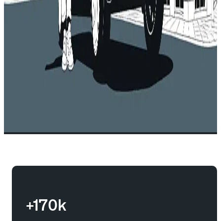
+170k